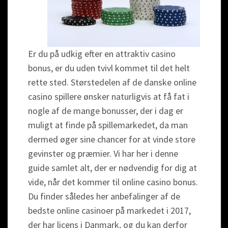
Er du på udkig efter en attraktiv casino
bonus, er du uden tvivl kommet til det helt
rette sted. Størstedelen af de danske online
casino spillere ønsker naturligvis at få fat i
nogle af de mange bonusser, der i dag er
muligt at finde på spillemarkedet, da man
dermed øger sine chancer for at vinde store
gevinster og præmier. Vi har her i denne
guide samlet alt, der er nødvendig for dig at
vide, når det kommer til online casino bonus.
Du finder således her anbefalinger af de
bedste online casinoer på markedet i 2017,
der har licens i Danmark, og du kan derfor