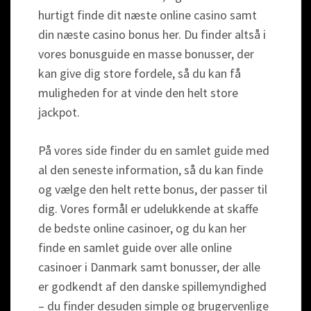
hurtigt finde dit næste online casino samt
din næste casino bonus her. Du finder altså i
vores bonusguide en masse bonusser, der
kan give dig store fordele, så du kan få
muligheden for at vinde den helt store
jackpot.
På vores side finder du en samlet guide med
al den seneste information, så du kan finde
og vælge den helt rette bonus, der passer til
dig. Vores formål er udelukkende at skaffe
de bedste online casinoer, og du kan her
finde en samlet guide over alle online
casinoer i Danmark samt bonusser, der alle
er godkendt af den danske spillemyndighed
– du finder desuden simple og brugervenlige