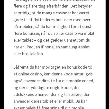
flere og flere ting efterhånden. Det betyder
samtidig, at de mange casinoer har været
gode til at flytte deres bonusser med over
på mobilen, så du har mulighed for at opnå
flere bonusser, når du spiller casino via mobil
eller tablet – og det gælder uanset, om du
har en iPad, en iPhone, en samsung-tablet
eller htc-telefon.
Såfremt du har modtaget en bonuskode til
et online casino, kan denne kode naturligvis
også anvendes direkte fra din mobile enhed,
og der er yderligere nogle koder, der
udelukkende henvender sig til spillere, der
anvender deres tablet eller mobil. Du kan
eksempelvis få free spins til din mobile