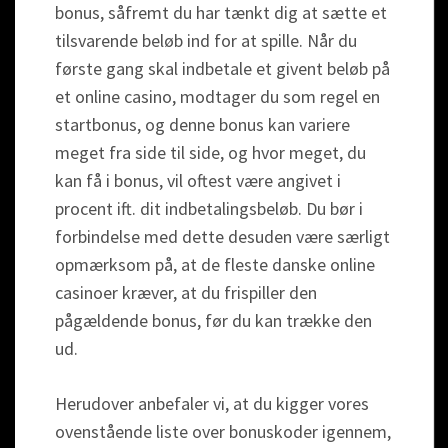
bonus, såfremt du har tænkt dig at sætte et
tilsvarende beløb ind for at spille. Når du
første gang skal indbetale et givent beløb på
et online casino, modtager du som regel en
startbonus, og denne bonus kan variere
meget fra side til side, og hvor meget, du
kan få i bonus, vil oftest være angivet i
procent ift. dit indbetalingsbeløb. Du bør i
forbindelse med dette desuden være særligt
opmærksom på, at de fleste danske online
casinoer kræver, at du frispiller den
pågældende bonus, før du kan trække den
ud.
Herudover anbefaler vi, at du kigger vores
ovenstående liste over bonuskoder igennem,