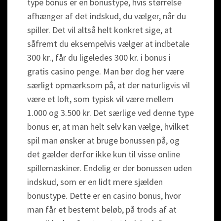
type bonus er en bonustype, hvis størrelse
afhænger af det indskud, du vælger, når du
spiller. Det vil altså helt konkret sige, at
såfremt du eksempelvis vælger at indbetale
300 kr., får du ligeledes 300 kr. i bonus i
gratis casino penge. Man bør dog her være
særligt opmærksom på, at der naturligvis vil
være et loft, som typisk vil være mellem
1.000 og 3.500 kr. Det særlige ved denne type
bonus er, at man helt selv kan vælge, hvilket
spil man ønsker at bruge bonussen på, og
det gælder derfor ikke kun til visse online
spillemaskiner. Endelig er der bonussen uden
indskud, som er en lidt mere sjælden
bonustype. Dette er en casino bonus, hvor
man får et bestemt beløb, på trods af at