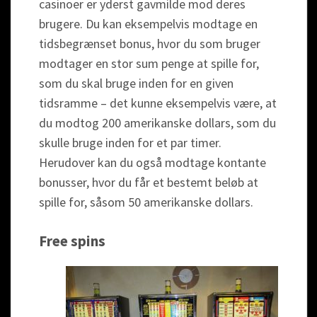
casinoer er yderst gavmilde mod deres
brugere. Du kan eksempelvis modtage en
tidsbegrænset bonus, hvor du som bruger
modtager en stor sum penge at spille for,
som du skal bruge inden for en given
tidsramme – det kunne eksempelvis være, at
du modtog 200 amerikanske dollars, som du
skulle bruge inden for et par timer.
Herudover kan du også modtage kontante
bonusser, hvor du får et bestemt beløb at
spille for, såsom 50 amerikanske dollars.
Free spins