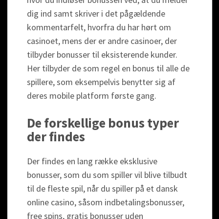
dig ind samt skriver i det pågældende
kommentarfelt, hvorfra du har hørt om
casinoet, mens der er andre casinoer, der
tilbyder bonusser til eksisterende kunder.
Her tilbyder de som regel en bonus til alle de
spillere, som eksempelvis benytter sig af
deres mobile platform første gang.
De forskellige bonus typer
der findes
Der findes en lang række eksklusive
bonusser, som du som spiller vil blive tilbudt
til de fleste spil, når du spiller på et dansk
online casino, såsom indbetalingsbonusser,
free spins, gratis bonusser uden