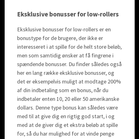
Eksklusive bonusser for low-rollers
Eksklusive bonusser for low-rollers er en
bonustype for de brugere, der ikke er
interesseret i at spille for de helt store beløb,
men som samtidig ønsker at få fingrene i
spændende bonusser. Du finder således også
her en lang række eksklusive bonusser, og
det er eksempelvis muligt at modtage 200%
af din indbetaling som en bonus, når du
indbetaler enten 10, 20 eller 50 amerikanske
dollars. Denne type bonus kan således være
med til at give dig en rigtig god start, i og
med at de giver dig et ekstra beløb at spille
for, så du har mulighed for at vinde penge