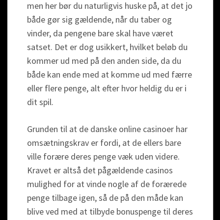
men her bør du naturligvis huske på, at det jo
både gør sig gældende, når du taber og
vinder, da pengene bare skal have været
satset. Det er dog usikkert, hvilket beløb du
kommer ud med på den anden side, da du
både kan ende med at komme ud med færre
eller flere penge, alt efter hvor heldig du er i
dit spil.
Grunden til at de danske online casinoer har
omsætningskrav er fordi, at de ellers bare
ville forære deres penge væk uden videre.
Kravet er altså det pågældende casinos
mulighed for at vinde nogle af de forærede
penge tilbage igen, så de på den måde kan
blive ved med at tilbyde bonuspenge til deres