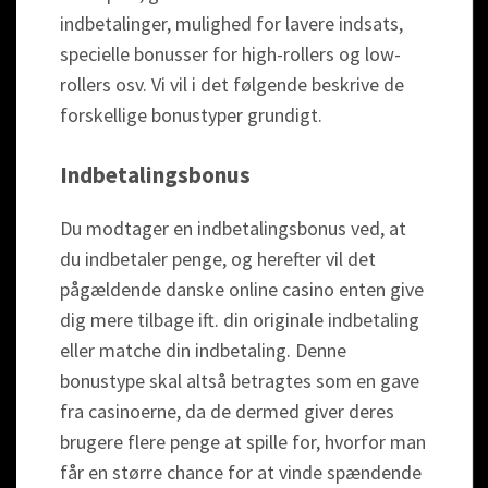
indbetalinger, mulighed for lavere indsats,
specielle bonusser for high-rollers og low-
rollers osv. Vi vil i det følgende beskrive de
forskellige bonustyper grundigt.
Indbetalingsbonus
Du modtager en indbetalingsbonus ved, at
du indbetaler penge, og herefter vil det
pågældende danske online casino enten give
dig mere tilbage ift. din originale indbetaling
eller matche din indbetaling. Denne
bonustype skal altså betragtes som en gave
fra casinoerne, da de dermed giver deres
brugere flere penge at spille for, hvorfor man
får en større chance for at vinde spændende