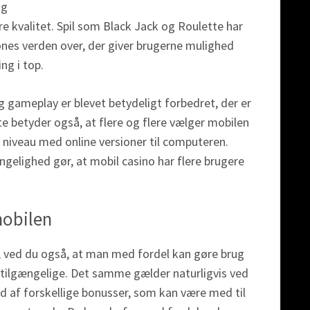
og
ere kvalitet. Spil som Black Jack og Roulette har
ones verden over, der giver brugerne mulighed
ng i top.
og gameplay er blevet betydeligt forbedret, der er
te betyder også, at flere og flere vælger mobilen
 niveau med online versioner til computeren.
gelighed gør, at mobil casino har flere brugere
mobilen
er, ved du også, at man med fordel kan gøre brug
 tilgængelige. Det samme gælder naturligvis ved
ld af forskellige bonusser, som kan være med til