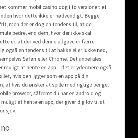
net kommer mobil casino dog i to versioner: et
anden hvor dette ikke er nødvendigt. Begge
it, men der er dog en tendens til, at de
smule bedre, end dem, hvor der ikke skal
ette er, at der ved denne udgave er færre
lig også en tendens til at hakke eller lukke ned,
sempelvis Safari eller Chrome. Det anbefales
 er muligt at hente en app – det er ydermere også
llet, hvis den ligger som en app på din
 at hvis du ønsker at spille med rigtige penge,
obile browser, såfremt du har en android og
uligt at hente en app, der giver dig lov til at
or sjov.
ino