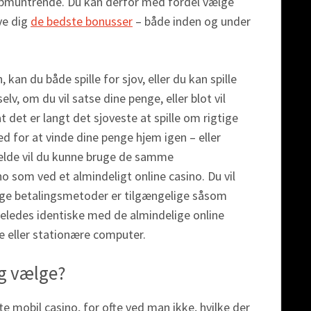
 opmuntrende. Du kan derfor med fordel vælge
ve dig
de bedste bonusser
– både inden og under
 kan du både spille for sjov, eller du kan spille
v, om du vil satse dine penge, eller blot vil
 det er langt det sjoveste at spille om rigtige
d for at vinde dine penge hjem igen – eller
fælde vil du kunne bruge de samme
o som ved et almindeligt online casino. Du vil
lige betalingsmetoder er tilgængelige såsom
eledes identiske med de almindelige online
re eller stationære computer.
eg vælge?
e mobil casino, for ofte ved man ikke, hvilke der