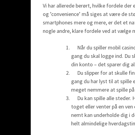
Vi har allerede berørt, hvilke fordele de
og ’convenience’ må siges at være de stør
smartphones mere og mere, er det et natur
nogle andre, klare fordele ved at vælge m
Når du spiller mobil casin
gang du skal logge ind. Du s
din konto – det sparer dig a
Du slipper for at skulle 
gang du har lyst til at spill
meget nemmere at spille p
Du kan spille alle steder.
toget eller venter på en ven 
nemt kan underholde dig i de
helt almindelige hverdagstin