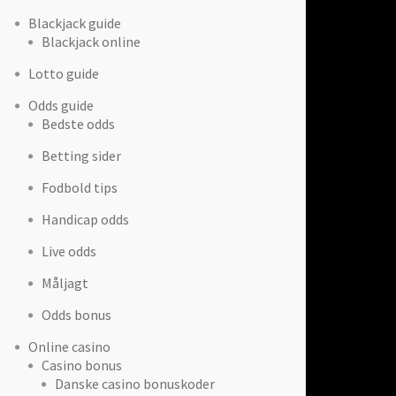
Blackjack guide
Blackjack online
Lotto guide
Odds guide
Bedste odds
Betting sider
Fodbold tips
Handicap odds
Live odds
Måljagt
Odds bonus
Online casino
Casino bonus
Danske casino bonuskoder