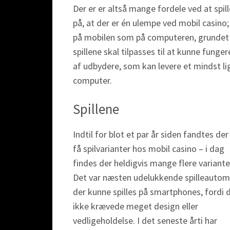
Der er er altså mange fordele ved at sp
på, at der er én ulempe ved mobil casino
på mobilen som på computeren, grundet 
spillene skal tilpasses til at kunne funge
af udbydere, som kan levere et mindst l
computer.
Spillene
Indtil for blot et par år siden fandtes der
få spilvarianter hos mobil casino – i dag
findes der heldigvis mange flere variante
Det var næsten udelukkende spilleautom
der kunne spilles på smartphones, fordi 
ikke krævede meget design eller
vedligeholdelse. I det seneste årti har