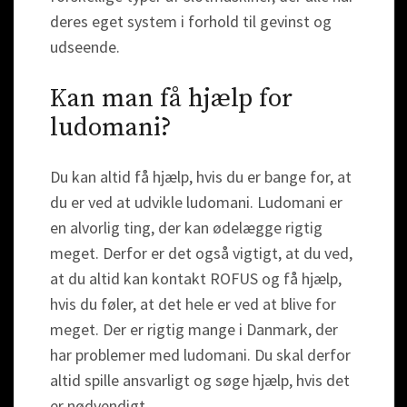
deres eget system i forhold til gevinst og
udseende.
Kan man få hjælp for
ludomani?
Du kan altid få hjælp, hvis du er bange for, at
du er ved at udvikle ludomani. Ludomani er
en alvorlig ting, der kan ødelægge rigtig
meget. Derfor er det også vigtigt, at du ved,
at du altid kan kontakt ROFUS og få hjælp,
hvis du føler, at det hele er ved at blive for
meget. Der er rigtig mange i Danmark, der
har problemer med ludomani. Du skal derfor
altid spille ansvarligt og søge hjælp, hvis det
er nødvendigt.