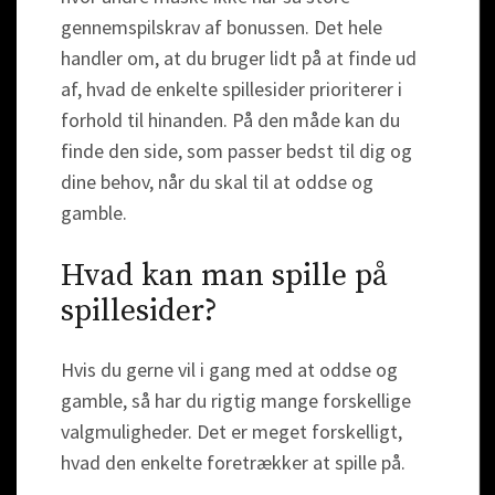
gennemspilskrav af bonussen. Det hele
handler om, at du bruger lidt på at finde ud
af, hvad de enkelte spillesider prioriterer i
forhold til hinanden. På den måde kan du
finde den side, som passer bedst til dig og
dine behov, når du skal til at oddse og
gamble.
Hvad kan man spille på
spillesider?
Hvis du gerne vil i gang med at oddse og
gamble, så har du rigtig mange forskellige
valgmuligheder. Det er meget forskelligt,
hvad den enkelte foretrækker at spille på.