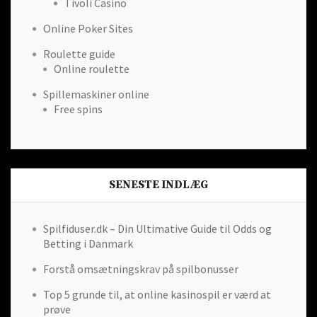
Tivoli Casino
Online Poker Sites
Roulette guide
Online roulette
Spillemaskiner online
Free spins
SENESTE INDLÆG
Spilfiduser.dk – Din Ultimative Guide til Odds og
Betting i Danmark
Forstå omsætningskrav på spilbonusser
Top 5 grunde til, at online kasinospil er værd at
prøve