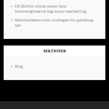
EM 2024 for online casino-fans:
Hemmelighederne bag succes med betting
Matematikkens rolle i strategien for gambling-
spil
SEKTIONER
Blog