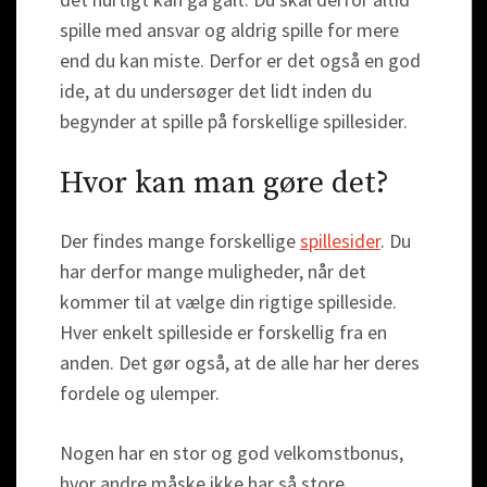
spille med ansvar og aldrig spille for mere
end du kan miste. Derfor er det også en god
ide, at du undersøger det lidt inden du
begynder at spille på forskellige spillesider.
Hvor kan man gøre det?
Der findes mange forskellige
spillesider
. Du
har derfor mange muligheder, når det
kommer til at vælge din rigtige spilleside.
Hver enkelt spilleside er forskellig fra en
anden. Det gør også, at de alle har her deres
fordele og ulemper.
Nogen har en stor og god velkomstbonus,
hvor andre måske ikke har så store