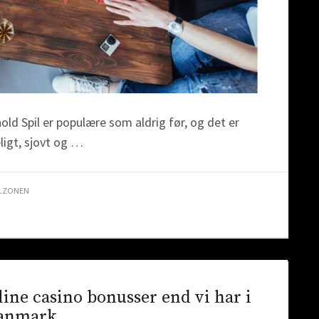
old Spil er populære som aldrig før, og det er
ligt, sjovt og …
ILZONEN
ine casino bonusser end vi har i
anmark