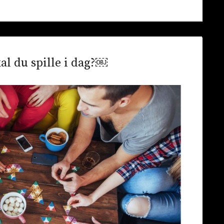
kal du spille i dag?￼