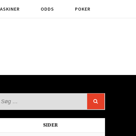
ASKINER
ODDS
POKER
Søg
efter:
SIDER