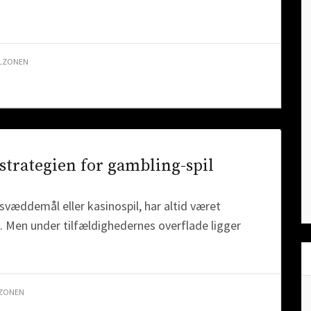
ILZONEN
strategien for gambling-spil
svæddemål eller kasinospil, har altid været
gi. Men under tilfældighedernes overflade ligger
LZONEN