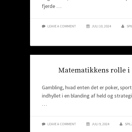
fjerde …
LEAVE A COMMENT
JULI 10, 2024
SP
Matematikkens rolle i 
Gambling, hvad enten det er poker, sport
indhyllet i en blanding af held og strate
…
LEAVE A COMMENT
JULI 9, 2024
SPI